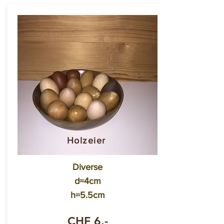
Holzeier
Diverse
d=4cm
h=5.5cm
CHF 6.-