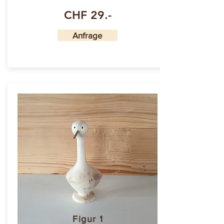
CHF 29.-
Anfrage
Figur 1