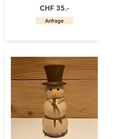
CHF 35.-
Anfrage
Figur 8