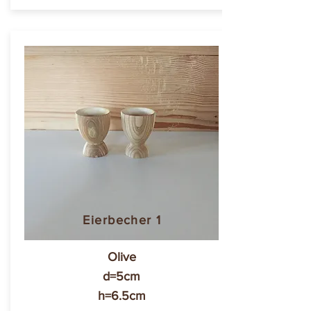
Eierbecher 1
Olive
d=5cm
h=6.5cm