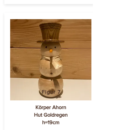
Figur 7
Körper Ahorn
Hut Goldregen
h=19cm