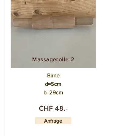
Massagerolle 2
Birne
d=5cm
b=29cm
CHF 48.-
Anfrage