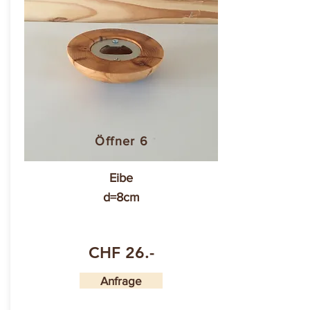
Öffner 6
Eibe
d=8cm
CHF 26.-
Anfrage