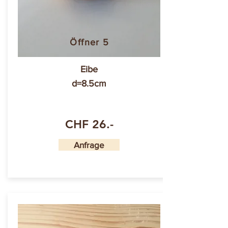
Öffner 5
Eibe
d=8.5cm
CHF 26.-
Anfrage